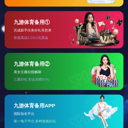
FEFCO 04系列
服务支持
服务承诺
维护保养
联系我们
联系方式
FFG-VRIDA-TP
FFG-VRIDA-TP
FFG-VRIDA-TP
FFG-VRIDA-TP
线上买球官方网站入口·（中国）官方网站
-
线上买球官
方网站入口·（中国）官方网站
-
新闻资讯
-
企业新闻
- 新闻详
情
头条｜智能再进化！上海鼎龙