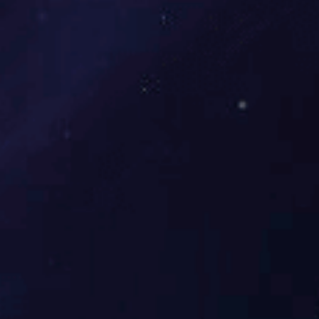
4月8日，全球包装行业翘首以盼的“2025WEPACK世界包装工
业博览会”在热烈氛围中拉开帷幕。在这一汇聚全球顶尖技术
与创新成果的舞台上，线上买球官方网站入口·（中国）官方
网站隆重发布其全新智能化设备——FFG-SURPD-TP速锐达伺
服开合式智能高效纸箱印刷成型生产线。该设备以卓越性能和
突破性技术，震撼全场，成为本届展会最受瞩目的焦点之一。
FFG-SURPD-TP速锐达伺服开合式智能高效纸箱印刷成型生产