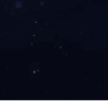
开合式智能高效纸箱印刷成型生产线在多个核心技术方面实现
了突破性提升：
1.全新伺服免压送纸系统
采用升降抬板式伺服免压送纸技术，在确保送纸精度、减少纸
板抗压损失、确保边压强度的同时，通过升降抬板的配合，减
少了前缘送纸轮的磨损，并对弯翘纸板、大纸板和薄纸板，有
更稳定高效的送纸质量。
2.整机伺服直驱，精准度大幅提升
全机采用贝加莱共直流母线伺服驱控系统，直驱电机驱控，作
为一种高性能、稳定的伺服解决方案，凭借其独特的设计和配
置，在定位精度和工艺稳定性方面表现出色，高效节能。使驱
动响应迅速、精准稳固。
3.无轴开槽压线成型系统