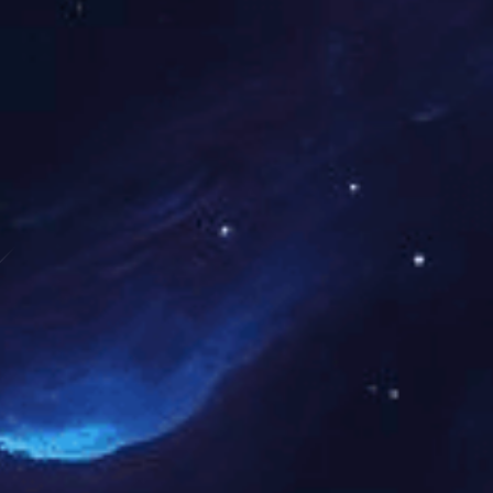
鼎龙微信号
客服热线
021-67180698
产品中心
FFG-SAELD-TP
FFG-SURPD-TP
FFG-VRIDA-TP
FFG-SNOVA-TP
SNOVA-BP-SCS
SNOVA-TP
SNOVA-BP