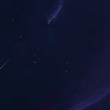
FFG-VRIDA-TP
FFG-SNOVA-TP
SNOVA-BP-SCS
SNOVA-TP
SNOVA-BP
SNOVA-2500
周边设备
解决方案
FEFCO 02系列
FEFCO 03系列
FEFCO 04系列
服务支持
服务承诺
维护保养
联系我们
联系方式
FFG-VRIDA-TP