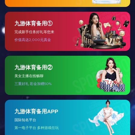
FEFCO 04系列
服务支持
服务承诺
维护保养
联系我们
联系方式
FFG-VRIDA-TP
FFG-VRIDA-TP
FFG-VRIDA-TP
FFG-VRIDA-TP
案例视频
视频详情
SNOVA-BP1228-SCS.mp4