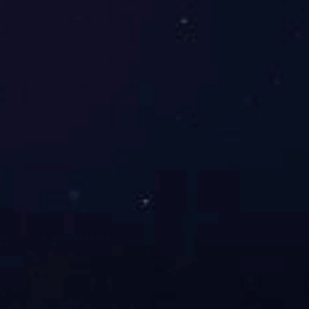
解决方案
FEFCO 02系列
FEFCO 03系列
FEFCO 04系列
线上买球官方网站入口·（中国）官方网站
企业简介
鼎龙相册
品牌定位
企业文化
发展历程
奖项及荣誉