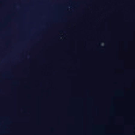
鼎龙微信号
客服热线
021-67180698
产品中心
FFG-SAELD-TP
FFG-SURPD-TP
FFG-VRIDA-TP
FFG-SNOVA-TP
SNOVA-BP-SCS
SNOVA-TP
SNOVA-BP
SNOVA-2500
周边设备