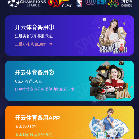
企业简介
鼎龙相册
品牌定位
企业文化
发展历程
奖项及荣誉
资讯动态
产品中心
FFG-SAELD-TP
FFG-SURPD-TP
FFG-VRIDA-TP
FFG-SNOVA-TP
SNOVA-BP-SCS
SNOVA-TP
SNOVA-BP
SNOVA-2500
周边设备
解决方案
FEFCO 02系列
FEFCO 03系列